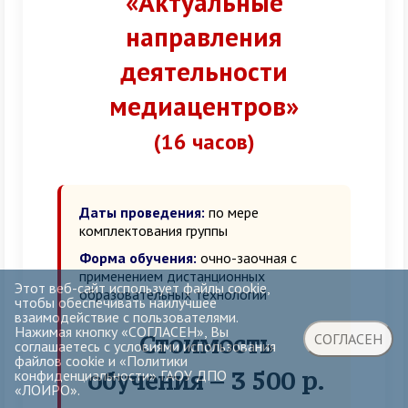
«Актуальные
направления
деятельности
медиацентров»
(16 часов)
Даты проведения:
по мере
комплектования группы
Форма обучения:
очно-заочная с
применением дистанционных
Этот веб-сайт использует файлы cookie,
образовательных технологий
чтобы обеспечивать наилучшее
взаимодействие с пользователями.
Нажимая кнопку «СОГЛАСЕН», Вы
Стоимость
СОГЛАСЕН
соглашаетесь с условиями использования
файлов cookie и «Политики
обучения – 3 500 р.
конфиденциальности» ГАОУ ДПО
«ЛОИРО».