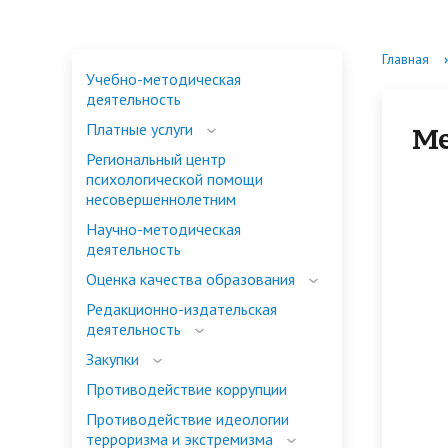
Сведения об образовательной
Перечень дополнительных
Конкурсы
Учебно-методическая
Проектная деятельность ГАОУ
Истори
Запись 
Конфер
Платные
Региона
Главная
›
Учебно-методическая
организации
профессиональных программ
деятельность
ДПО "ЛОИРО"
психоло
Контакт
Медиат
деятельность
несовер
Платные услуги
Ме
Региональный центр
Редакционно-издательская
Слобода 47
Закупки
Навигат
психологической помощи
деятельность
региона
несовершеннолетним
Научно-методическая
Медиа
Ассоциация новых школ
Региона
Дошкол
деятельность
Оценка качества образования
Проект "Школьное кафе"
Меры п
Редакционно-издательская
педагог
деятельность
Закупки
Школа Минпросвещения
Год дош
Противодействие коррупции
Противодействие идеологии
Государственно-общественное
терроризма и экстремизма