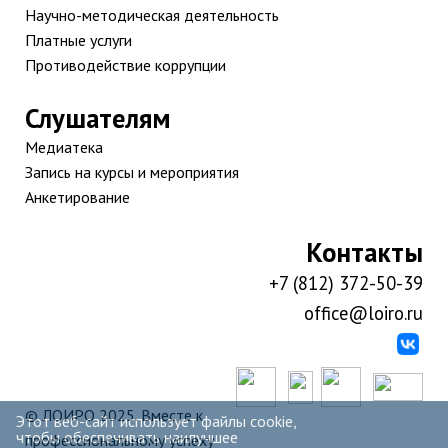
Научно-методическая деятельность
Платные услуги
Противодействие коррупции
Слушателям
Медиатека
Запись на курсы и мероприятия
Анкетирование
Контакты
+7 (812) 372-50-39
office@loiro.ru
© ЛОИРО 2025. Вместе к
Этот веб-сайт использует файлы cookie,
чтобы обеспечивать наилучшее
профессиональному успеху