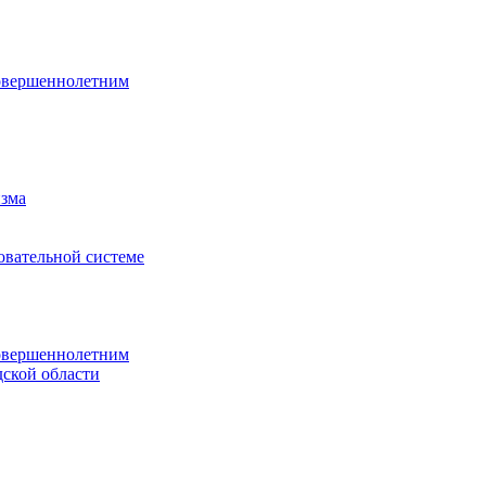
овершеннолетним
изма
овательной системе
овершеннолетним
ской области