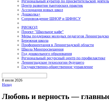
Региональный куратор по просветительской деятел
Центр развития тьюторских практик
Ассоциация новых школ
Дошколка+
Сопровождение ШНОР и ШФНСУ
РИОКОД
Проект "Школьное кафе"
Меры поддержки молодых педагогов Ленинградско
Бережная школа
Профориентация в Ленинградской области
Школа Минпросвещения
Год дошкольного образования
Региональный ресурсный центр по профилактике
Ленинградские технологии будущего
Государственно-общественное управление
8 июля 2026
Назад
Любовь и верность — главные