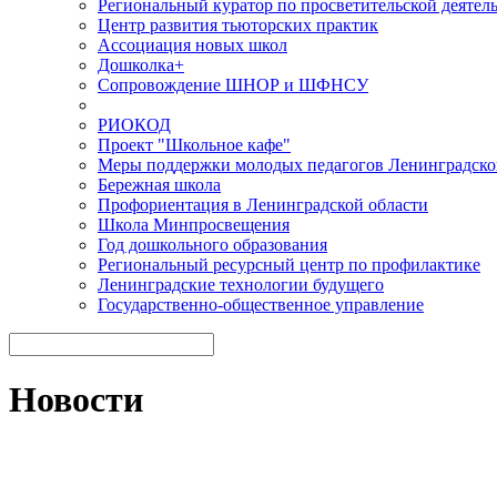
Региональный куратор по просветительской деятел
Центр развития тьюторских практик
Ассоциация новых школ
Дошколка+
Сопровождение ШНОР и ШФНСУ
РИОКОД
Проект "Школьное кафе"
Меры поддержки молодых педагогов Ленинградско
Бережная школа
Профориентация в Ленинградской области
Школа Минпросвещения
Год дошкольного образования
Региональный ресурсный центр по профилактике
Ленинградские технологии будущего
Государственно-общественное управление
Новости