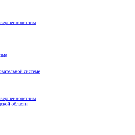
овершеннолетним
изма
овательной системе
овершеннолетним
ской области