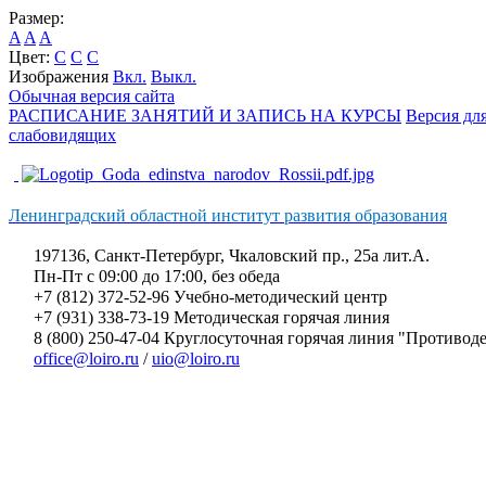
Размер:
A
A
A
Цвет:
C
C
C
Изображения
Вкл.
Выкл.
Обычная версия сайта
РАСПИСАНИЕ ЗАНЯТИЙ И ЗАПИСЬ НА КУРСЫ
Версия дл
слабовидящих
Ленинградский областной институт развития образования
197136, Санкт-Петербург, Чкаловский пр., 25а лит.А.
Пн-Пт с 09:00 до 17:00, без обеда
+7 (812) 372-52-96 Учебно-методический центр
+7 (931) 338-73-19 Методическая горячая линия
8 (800) 250-47-04 Круглосуточная горячая линия "Противо
office@loiro.ru
/
uio@loiro.ru