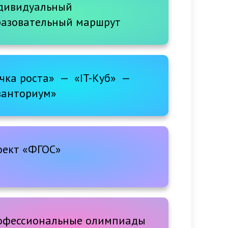
будущего
дивидуальный
разовательный маршрут
чка роста» — «IT-Куб» —
ванториум»
оект «ФГОС»
офессиональные олимпиады