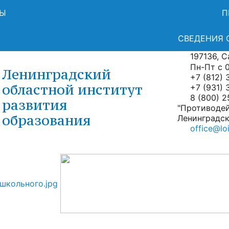
СЫ
П
СВЕДЕНИЯ 
197136, Са
Пн-Пт с 09
Ленинградский
+7 (812) 
областной институт
+7 (931) 
8 (800) 2
развития
"Противоде
образования
Ленинградск
office@loi