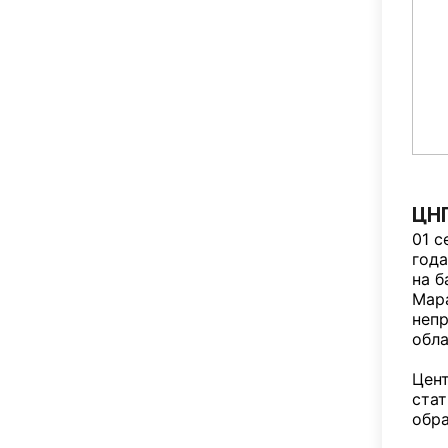
ЦНП
01 с
года
на б
Мар
неп
обла
Цен
стат
обра