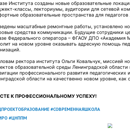
азе Института созданы новые образовательные локац
жект-классы, лекториумы, аудитории для сетевой ко
ортные образовательные пространства для педагогов 
ведены масштабные ремонтные работы, установлено но
ровые средства коммуникации. Будущие сотрудники ц
азе Федерального оператора – ФГАОУ ДПО «Академия 
олит на новом уровне оказывать адресную помощь пе
низаций.
ловам ректора института Ольги Ковальчук, миссией но
ъектов образовательной среды Ленинградской области
вигации профессионального развития педагогических 
нградской области на качественно новом уровне, как 
СТЕ К ПРОФЕССИОНАЛЬНОМУ УСПЕХУ!
ЦПРОЕКТОБРАЗОВАНИЕ
#СОВРЕМЕННАЯШКОЛА
ИРО
#ЦНППМ