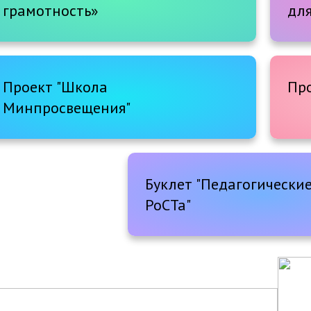
грамотность»
для
Проект "Школа
Пр
Минпросвещения"
Буклет "Педагогически
РоСТа"