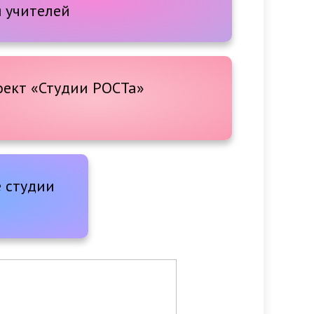
 учителей
оект «Студии РОСТа»
е студии