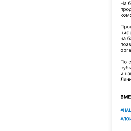
На б
прод
комф
Про
циф
на б
позв
орга
По с
суб
и на
Лени
ВМЕ
#НА
#ЛО