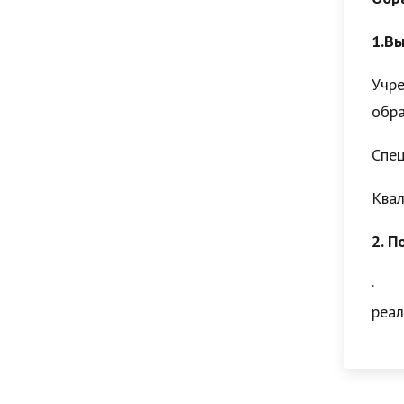
управление
1.В
Учре
обра
Спец
Квал
2. 
· К
реал