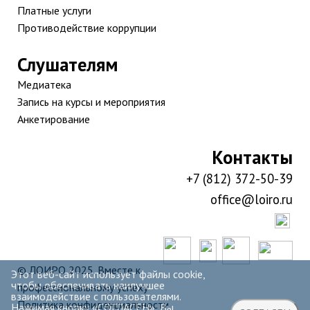
Платные услуги
Противодействие коррупции
Слушателям
Медиатека
Запись на курсы и мероприятия
Анкетирование
Контакты
+7 (812) 372-50-39
office@loiro.ru
© ЛОИРО 2025. Вместе к
Этот веб-сайт использует файлы cookie,
чтобы обеспечивать наилучшее
профессиональному успеху
взаимодействие с пользователями.
Политика конфиденциальности
Нажимая кнопку «СОГЛАСЕН», Вы