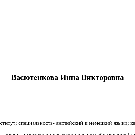
Васютенкова Инна Викторовна
титут; специальность- английский и немецкий языки; кв
8.- теория и методика профессионального образования (пе