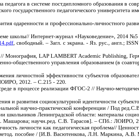
 педагога в системе постдипломного образования в сов
го государственного педагогического университета имени
тия одаренности и профессионально-личностного развит
еме школы// Интернет-журнал «Науковедение», 2014 №5 (
14.pdf
, свободный. – Загл. с экрана. - Яз. рус., англ.; 
// Монография, LAP LAMBERT Academic Publishing, Герма
енно-общественного управления образованием (в соавто
жения личностной эффективности субъектов образователь
ЛОИРО, 2012. – С.215 - 220.
среде в процессе реализации ФГОС-2 // Научно-методи
ения и развития социокультурной идентичности субъекто
альной научно-практической конференции / Под ред.С.В.Т
и школьников Ленинградской области: материалы социоло
Машарова; научн.ред. С.В. Тарасов]. – СПб.: ЛОИРО, 20
чность личности как педагогическая проблема// Ценнос
етод. пособие / [И.В. Васютенкова, Л.Н. Маркина, А.В. 