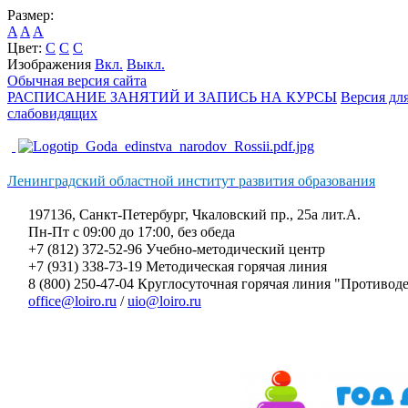
Размер:
A
A
A
Цвет:
C
C
C
Изображения
Вкл.
Выкл.
Обычная версия сайта
РАСПИСАНИЕ ЗАНЯТИЙ И ЗАПИСЬ НА КУРСЫ
Версия дл
слабовидящих
Ленинградский областной институт развития образования
197136, Санкт-Петербург, Чкаловский пр., 25а лит.А.
Пн-Пт с 09:00 до 17:00, без обеда
+7 (812) 372-52-96 Учебно-методический центр
+7 (931) 338-73-19 Методическая горячая линия
8 (800) 250-47-04 Круглосуточная горячая линия "Противо
office@loiro.ru
/
uio@loiro.ru