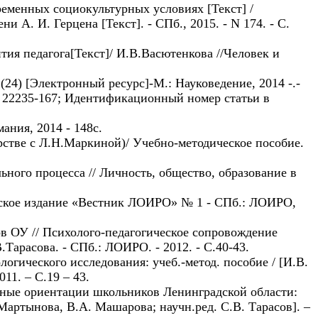
ременных социокультурных условиях [Текст] /
 А. И. Герцена [Текст]. - СПб., 2015. - N 174. - С.
ия педагога[Текст]/ И.В.Васютенкова //Человек и
24) [Электронный ресурс]-М.: Науковедение, 2014 -.-
ISSN 22235-167; Идентификационный номер статьи в
ния, 2014 - 148с.
рстве с Л.Н.Маркиной)/ Учебно-методическое пособие.
ного процесса // Личность, общество, образование в
ческое издание «Вестник ЛОИРО» № 1 - СПб.: ЛОИРО,
в ОУ // Психолого-педагогическое сопровождение
арасова. - СПб.: ЛОИРО. - 2012. - С.40-43.
гического исследования: учеб.-метод. пособие / [И.В.
11. – С.19 – 43.
тные ориентации школьников Ленинградской области:
Мартынова, В.А. Машарова; научн.ред. С.В. Тарасов]. –