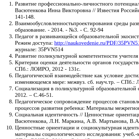
Развитие профессионально-личностного потенциала
Васютенкова Инна Викторовна // Известия Российско
141-148.
Взаимообусловленностьпроектирования среды разви
образование. - 2014. - №3. - С. 92-94
Педагог в развивающейся образовательной экосист
Режим доступа:
http://naukovedenie.ru/PDF/35PVN5
журнале: 35PVN514
Развитие поликультурной компетентности учителя 
Критерии оценки деятельности органов государств
СПб.: ЛОИРО, 2012 - 131с.
Педагогической взаимодействие как условие дости
изменяющемся мире: межвуз. сб. науч.тр. – СПб.: 
Социализация в поликультурной образовательной 
2012. – С.46-51.
Педагогическое сопровождение процессов становл
процессов развития ребенка: Материалы межрегион
Социальная идентичность // Ценностные ориентаци
Васютенкова, Л.Н. Маркина, А.В. Мартынова, В.А. 
Ценностные ориентации и социокультурная иденти
материалы социологического исследования: учеб.-м