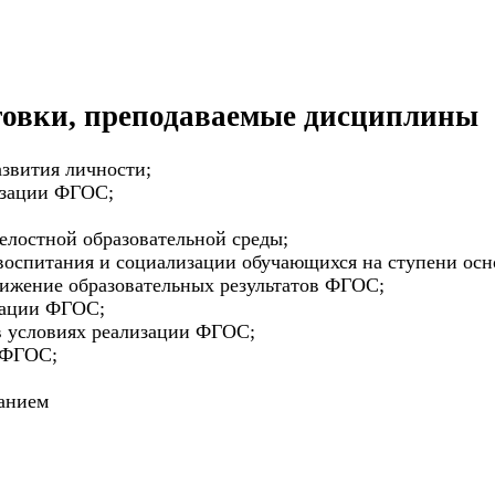
товки, преподаваемые дисциплины
азвития личности;
изации ФГОС;
елостной образовательной среды;
оспитания и социализации обучающихся на ступени осно
тижение образовательных результатов ФГОС;
зации ФГОС;
в условиях реализации ФГОС;
 ФГОС;
ванием