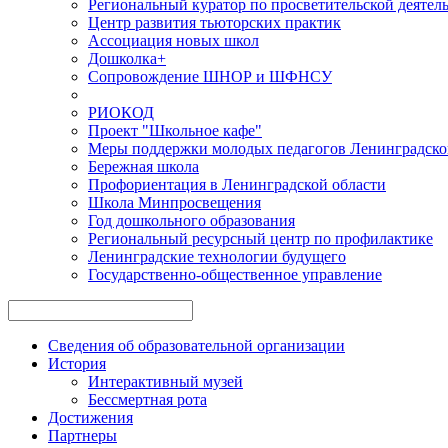
Региональный куратор по просветительской деятел
Центр развития тьюторских практик
Ассоциация новых школ
Дошколка+
Сопровождение ШНОР и ШФНСУ
РИОКОД
Проект "Школьное кафе"
Меры поддержки молодых педагогов Ленинградско
Бережная школа
Профориентация в Ленинградской области
Школа Минпросвещения
Год дошкольного образования
Региональный ресурсный центр по профилактике
Ленинградские технологии будущего
Государственно-общественное управление
Сведения об образовательной организации
История
Интерактивный музей
Бессмертная рота
Достижения
Партнеры