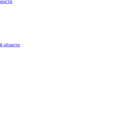
ьности
й области