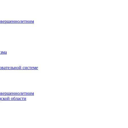
овершеннолетним
изма
овательной системе
овершеннолетним
ской области