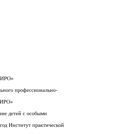
ОИРО»
льного профессионально-
ОИРО»
ние детей с особыми
год Институт практической