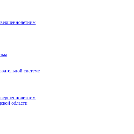
овершеннолетним
изма
овательной системе
овершеннолетним
ской области