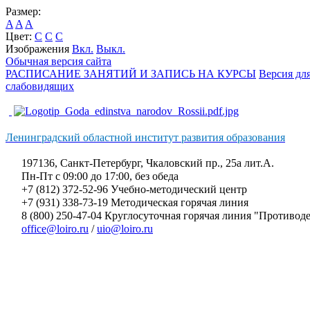
Размер:
A
A
A
Цвет:
C
C
C
Изображения
Вкл.
Выкл.
Обычная версия сайта
РАСПИСАНИЕ ЗАНЯТИЙ И ЗАПИСЬ НА КУРСЫ
Версия дл
слабовидящих
Ленинградский областной институт развития образования
197136, Санкт-Петербург, Чкаловский пр., 25а лит.А.
Пн-Пт с 09:00 до 17:00, без обеда
+7 (812) 372-52-96 Учебно-методический центр
+7 (931) 338-73-19 Методическая горячая линия
8 (800) 250-47-04 Круглосуточная горячая линия "Противо
office@loiro.ru
/
uio@loiro.ru