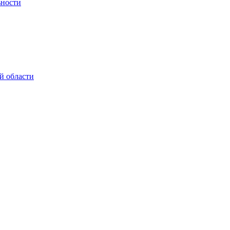
ьности
й области