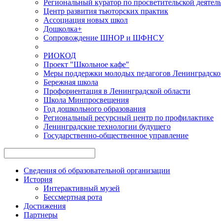
Региональный куратор по просветительской деятел
Центр развития тьюторских практик
Ассоциация новых школ
Дошколка+
Сопровождение ШНОР и ШФНСУ
РИОКОД
Проект "Школьное кафе"
Меры поддержки молодых педагогов Ленинградско
Бережная школа
Профориентация в Ленинградской области
Школа Минпросвещения
Год дошкольного образования
Региональный ресурсный центр по профилактике
Ленинградские технологии будущего
Государственно-общественное управление
Сведения об образовательной организации
История
Интерактивный музей
Бессмертная рота
Достижения
Партнеры