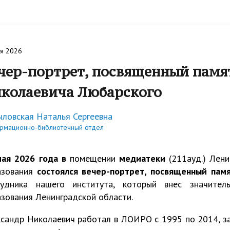
я
на курсы и мероприятия
енции
 услуги
льный центр
Достижения
Анкетирование
Олимпиады
Региональный центр
Региональный Консультацио
гической помощи
психологической помощи
Центр Ленинградской облас
ы
ека
Сферум
я 2026
шеннолетним
несовершеннолетним
Национальные проекты
чер-портрет, посвященный памя
ор инноваций и
Противодействие коррупци
Региональный куратор по
колаевича Любарского
льных проектов
просветительской деятельн
ловская Наталья Сергеевна
льный методический центр
ка+
Инновационная деятельност
Сопровождение ШНОР и Ш
рмационно-библиотечный отдел
региональной образователь
оддержки молодых
системе
Бережная школа
мая 2026 года в
помещении
медиатеки
(211ауд.) Лени
ов Ленинградской области
азования
состоялся вечер-портрет, посвященный
пам
рудника нашего института, который внес значител
кольного образования
Региональный ресурсный це
зования Ленинградской области.
профилактике
сандр Николаевич работал в ЛОИРО с 1995 по 2014, з