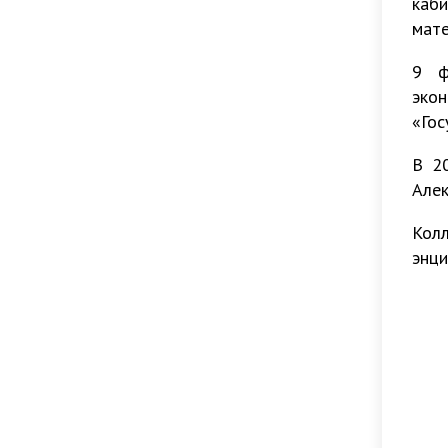
каб
управление
мате
9 ф
эко
«Гос
В 2
Алек
Кол
энци