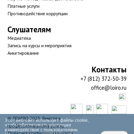
Платные услуги
Противодействие коррупции
Слушателям
Медиатека
Запись на курсы и мероприятия
Анкетирование
Контакты
+7 (812) 372-50-39
office@loiro.ru
© ЛОИРО 2025. Вместе к
Этот веб-сайт использует файлы cookie,
чтобы обеспечивать наилучшее
профессиональному успеху
взаимодействие с пользователями.
Политика конфиденциальности