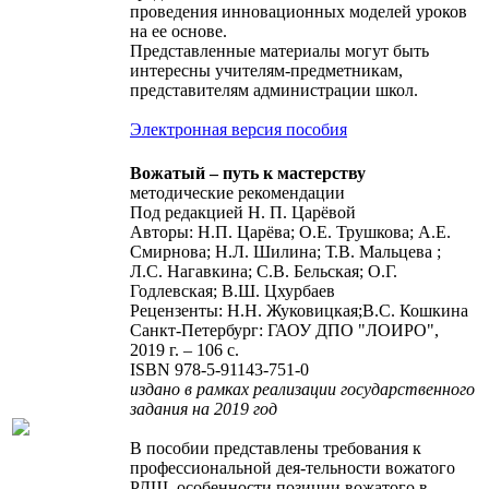
проведения инновационных моделей уроков
на ее основе.
Представленные материалы могут быть
интересны учителям-предметникам,
представителям администрации школ.
Электронная версия пособия
Вожатый – путь к мастерству
методические рекомендации
Под редакцией Н. П. Царёвой
Авторы: Н.П. Царёва; О.Е. Трушкова; А.Е.
Смирнова; Н.Л. Шилина; Т.В. Мальцева ;
Л.С. Нагавкина; С.В. Бельская; О.Г.
Годлевская; В.Ш. Цхурбаев
Рецензенты: Н.Н. Жуковицкая;В.С. Кошкина
Санкт-Петербург: ГАОУ ДПО "ЛОИРО",
2019 г. – 106 с.
ISBN 978-5-91143-751-0
издано в рамках реализации государственного
задания на 2019 год
В пособии представлены требования к
профессиональной дея-тельности вожатого
РДШ, особенности позиции вожатого в