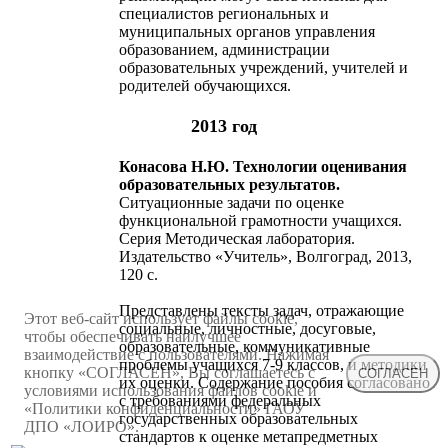
специалистов региональных и
муниципальных органов управления
образованием, администрации
образовательных учреждений, учителей и
родителей обучающихся.
2013 год
Конасова Н.Ю. Технологии оценивания
образовательных результатов.
Ситуационные задачи по оценке
функциональной грамотности учащихся.
Серия Методическая лаборатория.
Издательство «Учитель», Волгоград, 2013,
120 с.
Представлены тексты задач, отражающие
Этот веб-сайт использует файлы cookie,
социальные, личностные, досуговые,
чтобы обеспечивать наилучшее
образовательные, коммуникативные
взаимодействие с пользователями. Нажимая
проблемы учащихся 7-9 классов, и методики
кнопку «СОГЛАСЕН», Вы соглашаетесь с
СОГЛАСЕН
их оценки. Содержание пособия согласовано
условиями использования файлов cookie и
с требованиями федеральных
«Политики конфиденциальности» ГАОУ
государственных образовательных
ДПО «ЛОИРО».
стандартов к оценке метапредметных