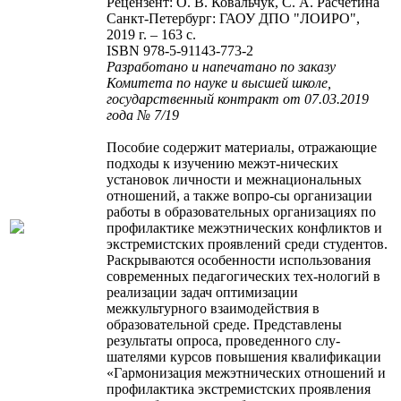
Рецензент: О. В. Ковальчук, С. А. Расчетина
Санкт-Петербург: ГАОУ ДПО "ЛОИРО",
2019 г. – 163 с.
ISBN 978-5-91143-773-2
Разработано и напечатано по заказу
Комитета по науке и высшей школе,
государственный контракт от 07.03.2019
года № 7/19
Пособие содержит материалы, отражающие
подходы к изучению межэт-нических
установок личности и межнациональных
отношений, а также вопро-сы организации
работы в образовательных организациях по
профилактике межэтнических конфликтов и
экстремистских проявлений среди студентов.
Раскрываются особенности использования
современных педагогических тех-нологий в
реализации задач оптимизации
межкультурного взаимодействия в
образовательной среде. Представлены
результаты опроса, проведенного слу-
шателями курсов повышения квалификации
«Гармонизация межэтнических отношений и
профилактика экстремистских проявления