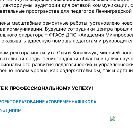
, лекториумы, аудитории для сетевой коммуникации, 
вательные пространства для педагогов Ленинградской 
ены масштабные ремонтные работы, установлено ново
ва коммуникации. Будущие сотрудники центра прошли
льного оператора – ФГАОУ ДПО «Академия Минпросвещ
 оказывать адресную помощь педагогам и руководител
вам ректора института Ольги Ковальчук, миссией ново
вательной среды Ленинградской области в целях науч
сионального развития педагогических и управленческ
венно новом уровне, как содержательном, так и орган
Е К ПРОФЕССИОНАЛЬНОМУ УСПЕХУ!
РОЕКТОБРАЗОВАНИЕ
#СОВРЕМЕННАЯШКОЛА
О
#ЦНППМ