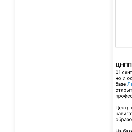
ЦНППМ
01 сен
но и о
базе
Л
открыт
профес
Центр 
навига
образо
На баз