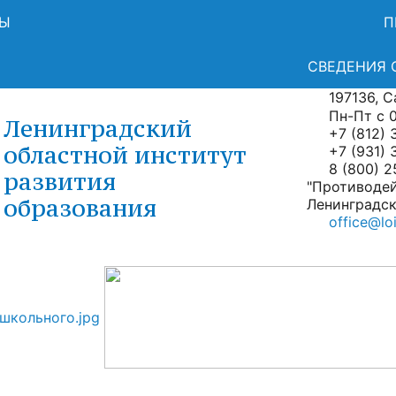
СЫ
П
СВЕДЕНИЯ 
197136, Са
Пн-Пт с 09
Ленинградский
+7 (812) 
областной институт
+7 (931) 
8 (800) 2
развития
"Противоде
образования
Ленинградск
office@loi