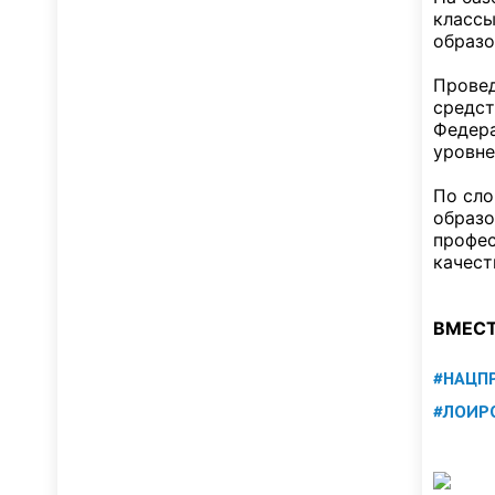
классы
образо
Провед
средст
Федера
уровне
По сло
образо
профес
качест
ВМЕСТ
#НАЦП
#ЛОИР