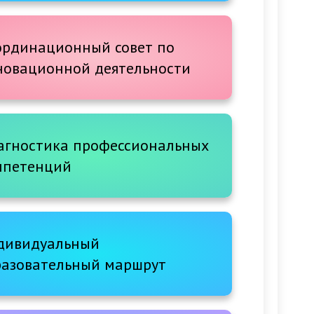
будущего
ординационный совет по
новационной деятельности
агностика профессиональных
мпетенций
дивидуальный
разовательный маршрут