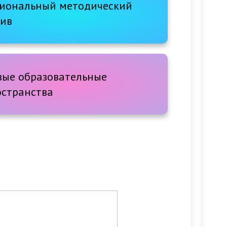
гиональный методический
тив
вые образовательные
остранства