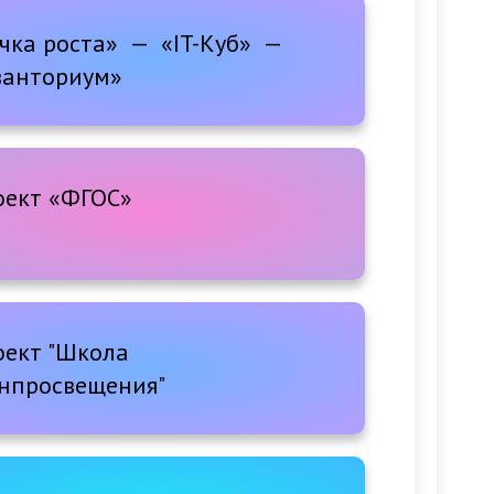
чка роста» — «IT-Куб» —
ванториум»
оект «ФГОС»
оект "Школа
нпросвещения"