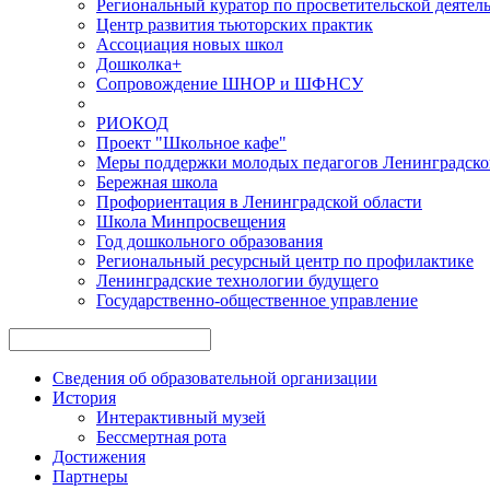
Региональный куратор по просветительской деятел
Центр развития тьюторских практик
Ассоциация новых школ
Дошколка+
Сопровождение ШНОР и ШФНСУ
РИОКОД
Проект "Школьное кафе"
Меры поддержки молодых педагогов Ленинградско
Бережная школа
Профориентация в Ленинградской области
Школа Минпросвещения
Год дошкольного образования
Региональный ресурсный центр по профилактике
Ленинградские технологии будущего
Государственно-общественное управление
Сведения об образовательной организации
История
Интерактивный музей
Бессмертная рота
Достижения
Партнеры