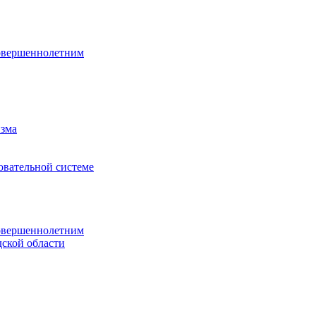
овершеннолетним
изма
овательной системе
овершеннолетним
ской области