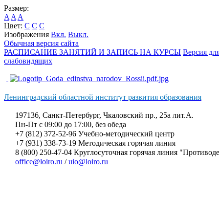
Размер:
A
A
A
Цвет:
C
C
C
Изображения
Вкл.
Выкл.
Обычная версия сайта
РАСПИСАНИЕ ЗАНЯТИЙ И ЗАПИСЬ НА КУРСЫ
Версия дл
слабовидящих
Ленинградский областной институт развития образования
197136, Санкт-Петербург, Чкаловский пр., 25а лит.А.
Пн-Пт с 09:00 до 17:00, без обеда
+7 (812) 372-52-96 Учебно-методический центр
+7 (931) 338-73-19 Методическая горячая линия
8 (800) 250-47-04 Круглосуточная горячая линия "Противо
office@loiro.ru
/
uio@loiro.ru