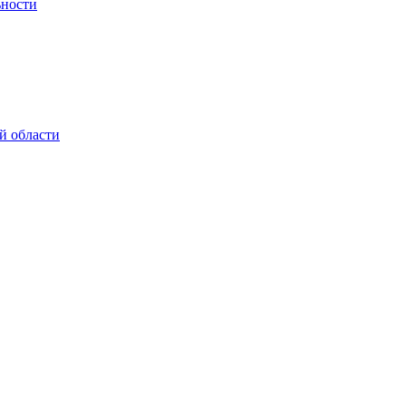
ьности
й области