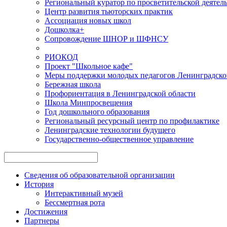
Региональный куратор по просветительской деятел
Центр развития тьюторских практик
Ассоциация новых школ
Дошколка+
Сопровождение ШНОР и ШФНСУ
РИОКОД
Проект "Школьное кафе"
Меры поддержки молодых педагогов Ленинградско
Бережная школа
Профориентация в Ленинградской области
Школа Минпросвещения
Год дошкольного образования
Региональный ресурсный центр по профилактике
Ленинградские технологии будущего
Государственно-общественное управление
Сведения об образовательной организации
История
Интерактивный музей
Бессмертная рота
Достижения
Партнеры