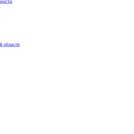
ьности
й области