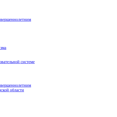
овершеннолетним
изма
овательной системе
овершеннолетним
ской области