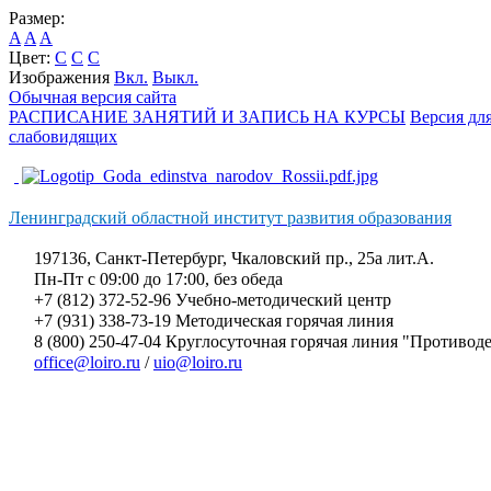
Размер:
A
A
A
Цвет:
C
C
C
Изображения
Вкл.
Выкл.
Обычная версия сайта
РАСПИСАНИЕ ЗАНЯТИЙ И ЗАПИСЬ НА КУРСЫ
Версия дл
слабовидящих
Ленинградский областной институт развития образования
197136, Санкт-Петербург, Чкаловский пр., 25а лит.А.
Пн-Пт с 09:00 до 17:00, без обеда
+7 (812) 372-52-96 Учебно-методический центр
+7 (931) 338-73-19 Методическая горячая линия
8 (800) 250-47-04 Круглосуточная горячая линия "Противо
office@loiro.ru
/
uio@loiro.ru